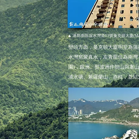
▲ 港島南區深水灣道63號曼克頓大廈(Manhat
巒頭方面，曼克頓大廈明堂為蒲
水灣窩聚真水，左青龍位為南灣
園)，銀洲、熨波洲作朝山與案
浦水塘、紫羅蘭山、赤柱，並結