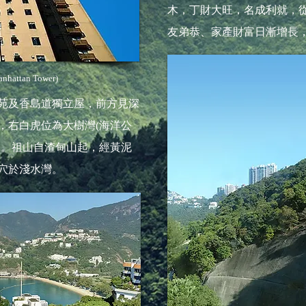
木，丁財大旺，名成利就，
友弟恭、家產財富日漸增長
tan Tower)
苑及香島道獨立屋，前方見深
，右白虎位為大樹灣(海洋公
山。祖山自渣甸山起，經黃泥
穴於淺水灣。