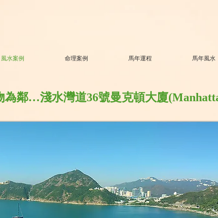
風水案例
命理案例
馬年運程
馬年風水
…淺水灣道36號曼克頓大廈(Manhattan 