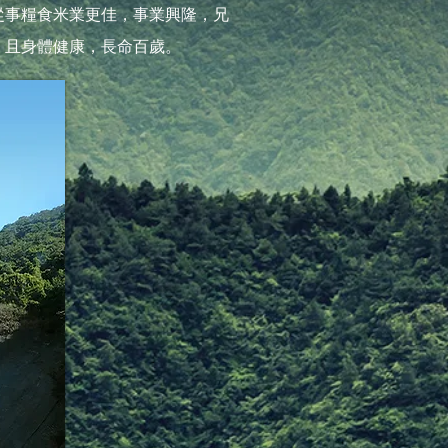
從事糧食米業更佳，事業興隆，兄
，且身體健康，長命百歲。