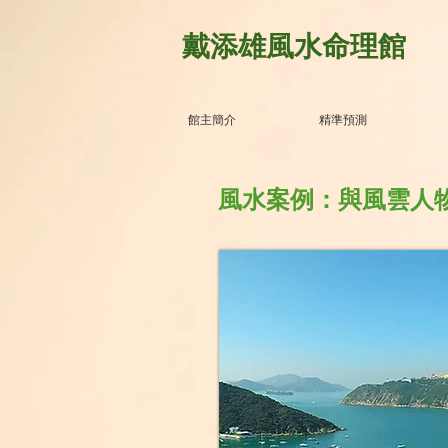
戴添雄風水命理館
館主簡介
精準預測
風水案例：與風雲人物為鄰