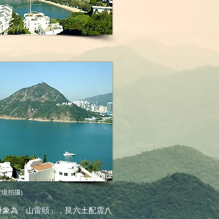
實境拍攝)
卦象為「山雷頤」，艮六土配震八