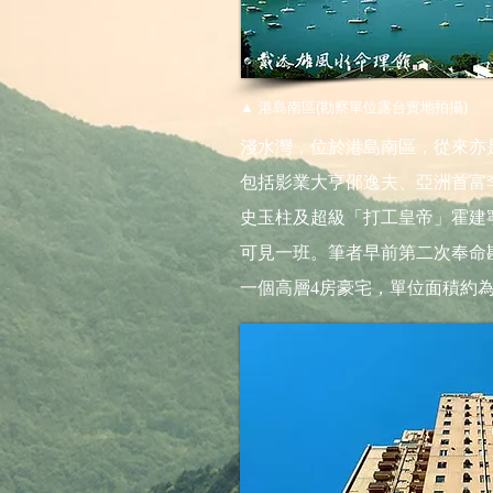
▲ 港島南區(勘察單位露台實地拍攝)
淺水灣，位於港島南區，從來亦
包括影業大亨邵逸夫、亞洲首富
史玉柱及超級「打工皇帝」霍建
可見一班。筆者早前第二次奉命
一個高層4房豪宅，單位面積約為2,