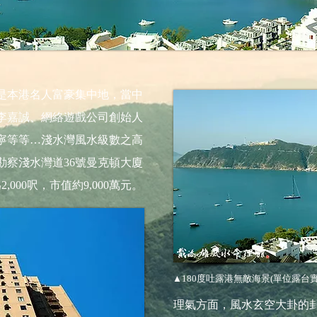
是本港名人富豪集中地，當中
李嘉誠、網絡遊戲公司創始人
寧等等…淺水灣風水級數之高
勘察淺水灣道36號曼克頓大廈
000呎，市值約9,000萬元。
▲180度吐露港無敵海景(單位露台
理氣方面，風水玄空大卦的