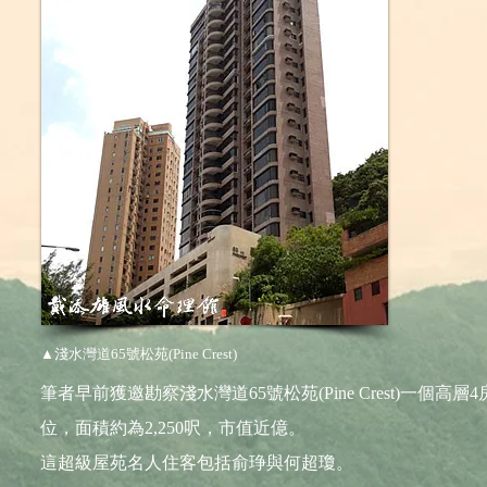
▲淺水灣道65號松苑(Pine Crest)
筆者早前獲邀勘察淺水灣道65號松苑(Pine Crest)一個高層4
位，面積約為2,250呎，市值近億。
這超級屋苑名人住客包括俞琤與何超瓊。