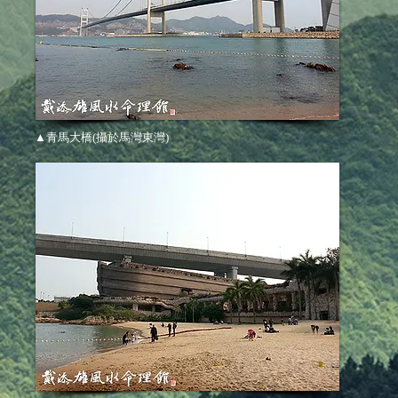
▲青馬大橋(攝於馬灣東灣)