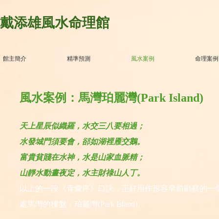
戴添雄風水命理館
館主簡介
精準預測
風水案例
命理案例
風水案例：馬灣珀麗灣(Park Island)
天上星辰似織羅，水交三八要相過；
水發城門須要會，郤如湖裡雁交鵝。
富貴貧賤在水神，水是山家血脈精；
山靜水動晝夜定，水主財祿山人丁。
以上的一段《青囊序》口訣，正好用作形容早前勘察的一
處馬灣的樓盤：珀麗灣(Park Island)。