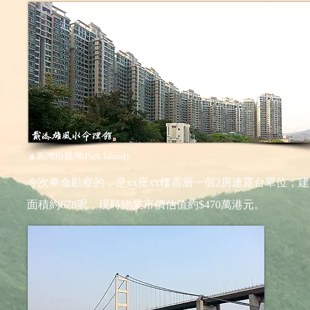
▲馬灣珀麗灣(Park Island)
今次奉命勘察的，是xx座xx樓高層一個2房連露台單位，
面積約678呎，現時物業市價估值約$470萬港元。