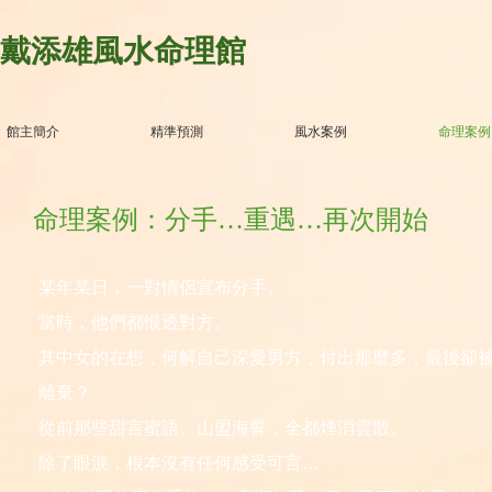
戴添雄風水命理館
館主簡介
精準預測
風水案例
命理案例
命理案例：
分手…重遇…再次開始
某年某日，一對情侶宣布分手。
當時，他們都恨透對方。
其中女的在想，何解自己深愛男方，付出那麼多，最後卻
離棄？
從前那些甜言蜜語、山盟海誓，全都煙消雲散。
除了眼淚，根本沒有任何感受可言…