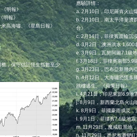
應驗詳情：
震。《明報》
a. 2月10日，印尼羅肯火
。《明報》
b. 2月10日，南太平洋斐
，掀一米高海嘯。《星島日報》
台》
c. 2月14日，菲律賓渡輪
d. 3月2日，澳洲洪水 1,
整
e. 3月9日，瓦努阿圖7.
f. 3月18日，菲律賓南部5
現調整，保守估計恆生指數至少
g. 3月23日，巴布亞新幾內
h. 4月12日，大海嘯恐慌多
跳樓逃生。《蘋果日報》
i. 4月21日，印尼東部6.
j. 8月9日，新西蘭北島火
k. 8月9日，菲國豪雨成
l. 9月1日，菲律賓7.6級
m. 11月29日，魔戒取景
n. 11月29日，悉尼海灘