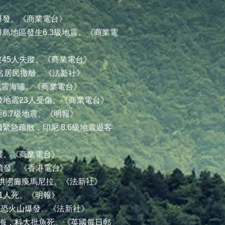
山爆發。《商業電台》
濟群島地區發生6.3級地震。《商業電
沉沒45人失蹤。《商業電台》
600名居民撤離。《法新社》
1級地震海嘯。《商業電台》
.9級地震23人受傷。《商業電台》
亞6.7級地震。《明報》
國緊急疏散，印尼 8.6級地震遊客
9地震。《商業電台》
山噴發。《香港電台》
災，洪澇癱瘓馬尼拉。《法新社》
地震1人死。《明報》
地，恐火山爆發。《法新社》
變紅海，料大批魚死。《英國每日郵