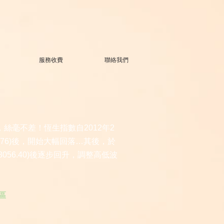
服務收費
聯絡我們
絲毫不差！恆生指數自2012年2
6.76)後，開始大幅回落…其後，於
8056.40)後逐步回升，調整高低波
區