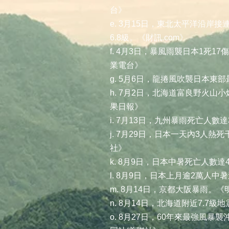
台》
e. 3月15日，東北太平洋沿岸
6.8級。《財訊.com》
f. 4月3日，暴風雨襲日本1死
業電台》
g. 5月6日，龍捲風吹襲日本東
h. 7月2日，北海道富良野火山
果日報》
i. 7月13日，九州暴雨死亡人數
j. 7月29日，日本一天內3人熱
社》
k. 8月9日，日本中暑死亡人數達
l. 8月9日，日本上月逾2萬人
m. 8月14日，京都大阪暴雨。《
n. 8月14日，北海道附近7.7
o. 8月27日，60年來最強風暴