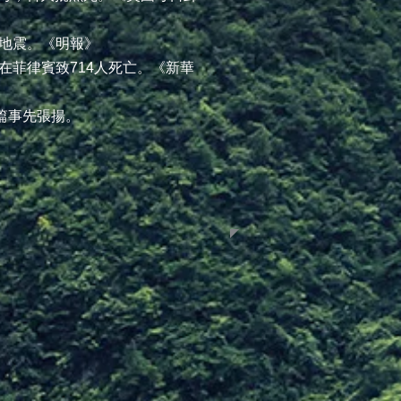
6級地震。《明報》
霞」在菲律賓致714人死亡。《新華
篇事先張揚。