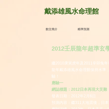
戴添雄風水命理館
館主簡介
精準預測
2012壬辰龍年超準
繼2010庚寅虎年及2011辛卯兔
龍年戴添雄風水命理館保持水準
驗！
應驗一
網誌標題：2012日本再現大災難
發表日期：2012年2月6日
預測內容：繼311大地震後，日