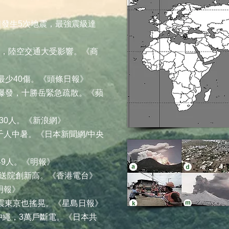
接連發生5次地震，最強震級達
17傷，陸空交通大受影響。《商
部最少40傷。《頭條日報》
小爆發，十勝岳緊急疏散。《蘋
達30人。《新浪網》
死千人中暑。《日本新聞網/中央
49人。《明報》
中暑送院創新高。《香港電台》
明報》
級地震東京也搖晃。《星島日報》
襲沖繩，3萬戶斷電。《日本共