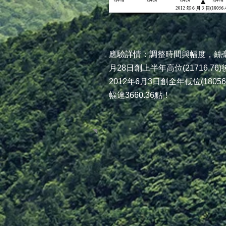
應驗詳情：調整時間與幅度，絲毫
月28日創上半年高位(21716.
2012年6月3日創全年低位(180
幅達3660.36點！