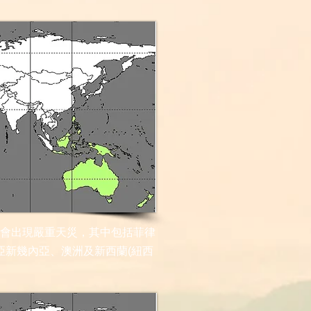
地區會出現嚴重天災，其中包括菲律
亞新幾內亞、澳洲及新西蘭(紐西