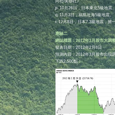
同社/美聯社》
p. 10月26日，日本東北5級地
q. 11月3日，福島近海5級地震
r. 12月8日，日本7.3級地震
應驗二
網誌標題：2012年3月股市大調
發表日期：2012年2月8日
預測內容：2012年3月股市出
下跌2,500點！