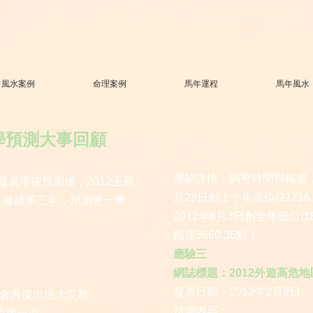
風水案例
命理案例
馬年運程
馬年風水
玄學預測大事回顧
應驗詳情：調整時間與幅度，
年發表準確預測後，2012壬辰
月28日創上半年高位(2171
，連續第三年，預測逐一應
2012年6月3日創全年低位(1
幅達3660.36點！
應驗三
網誌標題：2012外遊高危地
發表日期：2012年2月9日
本會再度出現大災難。
預測內容：