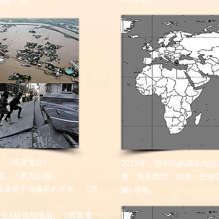
浪接一浪…
地震。《商業電台》
2012年，指明的的國家/
級地震。《東方日報》
賓、馬來西亞、印尼、巴布
料青森及岩手海嘯高約半米。《商
蘭) 等地。
上發生6級強烈地震。《商業電