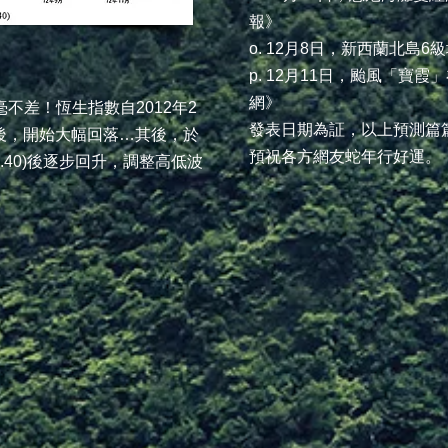
報》
o. 12月8日，新西蘭北島
p. 12月11日，颱風「寶
網》
不差！恆生指數自2012年2
發表日期為証，以上預測篇
76)後，開始大幅回落…其後，於
預祝各方網友蛇年行好運。
56.40)後逐步回升，調整高低波