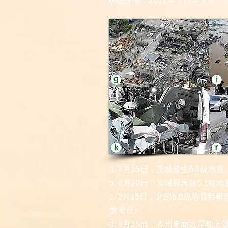
應驗詳情：2012年，日本天災一
a. 2月15日，茨城發生6.2級
b. 2月20日，茨城縣再錄5.1
c. 3月15日，北部6.8級地震
業電台》
d. 3月15日，本州東面近岸晚