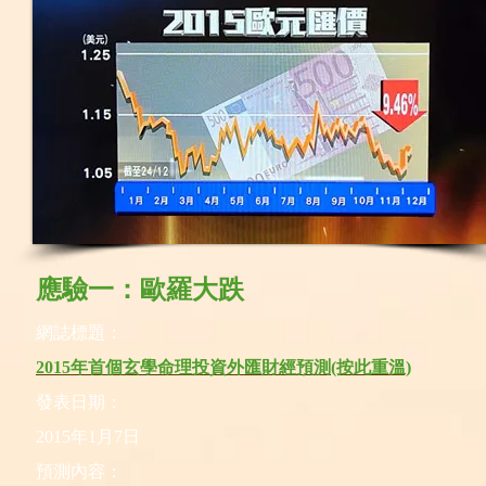
應驗一：
歐羅大跌
網誌標題：
2015年首個玄學命理投資外匯財經預測(按此重溫)
發表日期：
2015年1月7日
預測內容：