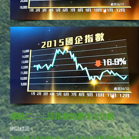
應驗二：上証指數跑贏恆生指數
網誌標題：
戴添雄風水命理館提供2015乙未羊年中港股市預測(按此重溫