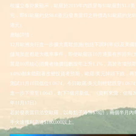
根據立春卦象顯示，歐羅於2015年內跌穿每$1歐羅對$1.1美
元，即$1歐羅約兌$8.6港元(發表當日之時價為$1歐羅約兌$9
港元)。
應驗詳情：
12月歐洲央行進一步擴大寬鬆措施(包括下調利率)以及美國
儲局加息都是大概率事件，即使歐羅區10月通脹有所回升(
其是10月核心消費者物價指數按年上升1.1%，高於市場預
1.0%)都未能顯著改變投資者預期，歐羅/美元掉頭下跌，再
測試11月10日低位1.0674。今日歐羅/美元則輕鬆跌穿1.067
進一步下滑至1.0643，創下7個月新低。《資料來源：信報20
年11月17日》
若於發表當日沽空歐羅，以每點子港幣$78計，兩個半月內
手火速獲利高達$100,000以上。