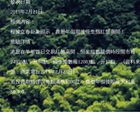
發表日期：
2015年2月21日
預測內容：
根據立春卦象顯示，農曆年假期後恆生指紅盤高開！
應驗詳情：
港股在羊年首日交易紅盤高開，恒生指數競價時段開市報
24916點，升84點。國企指數報12083點，升17點。《資料
源：商業電台2015年2月23日》
若投資期指僅以每點港幣$100計，農曆年假後即收大利是
$8,400。