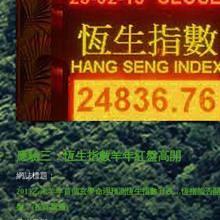
應驗三：
恆生指數羊年紅盤高開
網誌標題：
2015乙未羊年首個玄學命理預測恆生指數升跌…恆指能否
盤？(按此重溫)