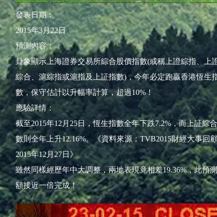
發表日期：
2015年3月22日
預測內容：
卦象顯示上海證券交易所綜合股價指數(或稱上證綜指、上
綜合、滬綜指或滬指及上証指數)，今年必定跑贏香港恆生
數，保守估計以升幅率計算，超過10%！
應驗詳情：
截至2015年12月25日，恆生指數全年下跌7.2%，而上証綜
數則全年上升12.16%。《資料來源：TVB2015財經大事回
2015年12月27日》
雖然同樣經歷年中大調整，兩地表現竟相差19.36%，此預
額接近一倍完成！