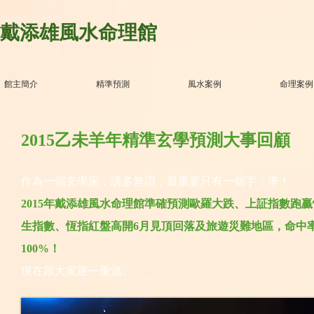
戴添雄風水命理館
館主簡介
精準預測
風水案例
命理案例
2015乙未羊年精準玄學預測大事回顧
作為一個玄學家，講多無謂，最重要只有一個字：準！
2015年戴添雄風水命理館準確預測歐羅大跌、上証指數跑贏
生指數、恆指紅盤高開6月見頂回落及旅遊災難地區，命中
100%！
現在跟大家逐一重溫。